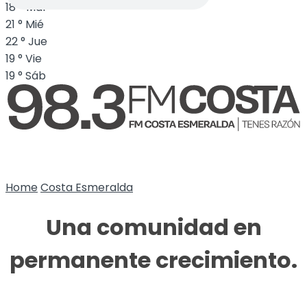
18
°
Mar
21
°
Mié
22
°
Jue
19
°
Vie
19
°
Sáb
Home
Costa Esmeralda
Una comunidad en
permanente crecimiento.