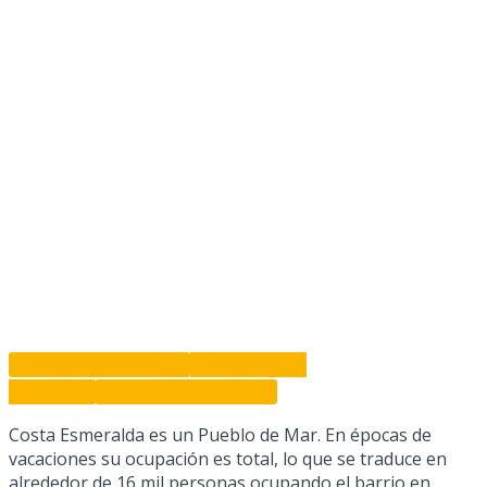
Enviar por Whatsapp
Compartir en
Facebook
Compartir en Twitter
Costa Esmeralda es un Pueblo de Mar. En épocas de
vacaciones su ocupación es total, lo que se traduce en
alrededor de 16 mil personas ocupando el barrio en