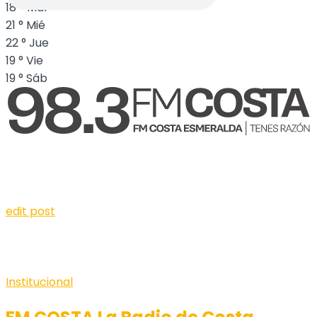
18
°
Mar
21
°
Mié
22
°
Jue
19
°
Vie
19
°
Sáb
edit post
Institucional