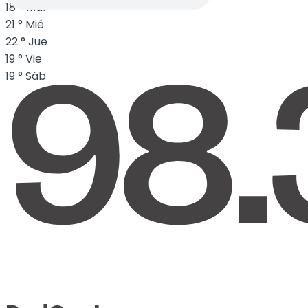
18
°
Mar
21
°
Mié
22
°
Jue
19
°
Vie
19
°
Sáb